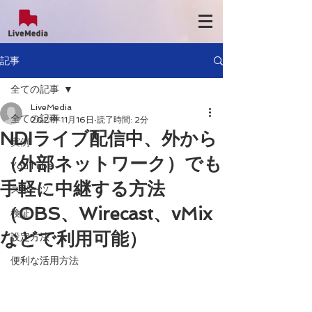
記事
全ての記事
LiveMedia
全ての記事
2021年11月16日
読了時間: 2分
NDIライブ配信中、外から
実例
（外部ネットワーク）でも
YouTube
手軽に中継する方法
スポーツ
（OBS、Wirecast、vMix
検証
などで利用可能）
設定方法
便利な活用方法