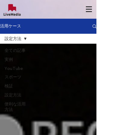
活用ケース
設定方法
全ての記事
実例
YouTube
スポーツ
検証
設定方法
便利な活用
方法