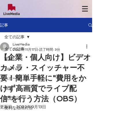
記事
全ての記事
LiveMedia
全ての記事
2021年11月17日
読了時間: 3分
【企業・個人向け】ビデオ
実例
カメラ・スイッチャー不
YouTube
要！簡単手軽に"費用をか
スポーツ
けず高画質でライブ配
検証
信"を行う方法（OBS）
設定方法
更新日：
2022年9月13日
便利な活用方法