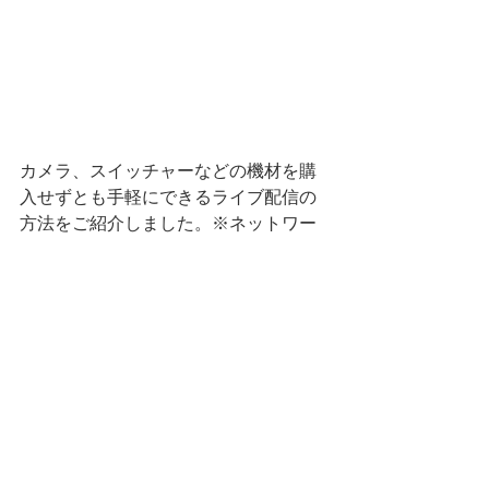
カメラ、スイッチャーなどの機材を購
入せずとも手軽にできるライブ配信の
方法をご紹介しました。※ネットワー
ク環境やパソコンのスペック次第で
は、うまく配信できない可能性がござ
いますので、予めご了承ください。
今回紹介したものはYouTubeでの配信
方法でしたが、ツイキャス、ニコニコ
動画など他のサイトでも配信すること
が可能となります。
NDIスマートフォンアプリ"LM-Cam"