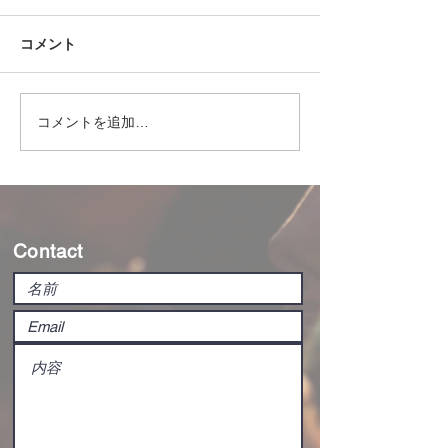
コメント
コメントを追加…
無料ライブ配信ソフト
スポーツライブ
「OBS」を使い倒す！基
的に進化！LM-
本操作・応用操作まとめ
単にスコアCG
方法
Contact