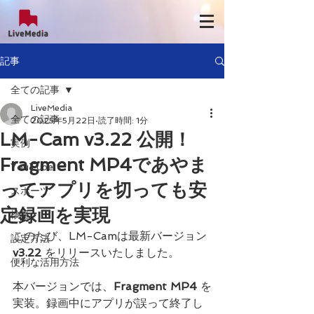
記事
全ての記事
LiveMedia
全ての記事
2025年5月22日
読了時間: 1分
LM-Cam v3.22 公開！
実例
Fragment MP4であやま
YouTube
ってアプリを切っても安
スポーツ
定録画を実現
検証
このたび、LM-Camは最新バージョン 
設定方法
v3.22
 をリリースいたしました。
便利な活用方法
本バージョンでは、
Fragment MP4
 を
実装。録画中にアプリが誤って終了し