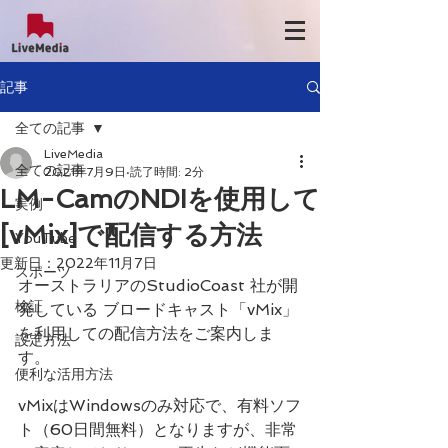
記事
全ての記事
LiveMedia
全ての記事
2021年7月9日
読了時間: 2分
LM-CamのNDIを使用して
実例
[vMix]で配信する方法
YouTube
更新日：
2022年11月7日
スポーツ
オーストラリアのStudioCoast 社が開
検証
発している ブロードキャスト「vMix」
を利用しての配信方法をご案内しま
設定方法
す。
便利な活用方法
vMixはWindowsのみ対応で、有料ソフ
ト（60日間無料）となりますが、非常