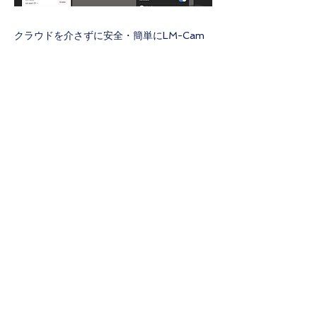
クラウドを介さずに安全・簡単にLM-Cam
のSRTと配信PCをつなぐ手段として、
Tailscale＋SRTの組み合わせをご紹介しま
す。 Tailscaleを使ったSRT配信は、NAT越
えやポートフォワーディング設定不要で、簡
単にプライベートネットワークを構築できる
のが最大の...
Previous
Next
Contact