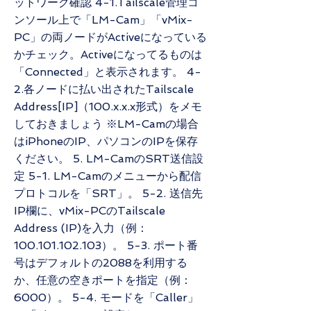
ットワーク確認 4-1.Tailscale管理コ
ンソール上で「LM-Cam」「vMix-
PC」の両ノードがActiveになっている
かチェック。Activeになってるものは
「Connected」と表示されます。 4-
2.各ノードに払い出されたTailscale
Address[IP]（100.x.x.x形式）をメモ
しておきましょう ※LM-Camの場合
はiPhoneのIP、パソコンのIPを保存
ください。 5. LM-CamのSRT送信設
定 5-1. LM-Camのメニューから配信
プロトコルを「SRT」。 5-2. 送信先
IP欄に、vMix-PCのTailscale
Address (IP)を入力（例：
100.101.102.103）。 5-3. ポート番
号はデフォルトの2088を利用する
か、任意の空きポートを指定（例：
6000）。 5-4. モードを「Caller」